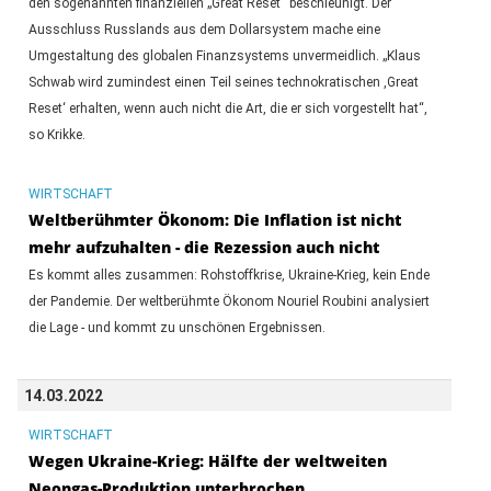
den sogenannten finanziellen „Great Reset“ beschleunigt. Der
Ausschluss Russlands aus dem Dollarsystem mache eine
Umgestaltung des globalen Finanzsystems unvermeidlich. „Klaus
Schwab wird zumindest einen Teil seines technokratischen ,Great
Reset‘ erhalten, wenn auch nicht die Art, die er sich vorgestellt hat“,
so Krikke.
WIRTSCHAFT
Weltberühmter Ökonom: Die Inflation ist nicht
mehr aufzuhalten - die Rezession auch nicht
Es kommt alles zusammen: Rohstoffkrise, Ukraine-Krieg, kein Ende
der Pandemie. Der weltberühmte Ökonom Nouriel Roubini analysiert
die Lage - und kommt zu unschönen Ergebnissen.
14.03.2022
WIRTSCHAFT
Wegen Ukraine-Krieg: Hälfte der weltweiten
Neongas-Produktion unterbrochen