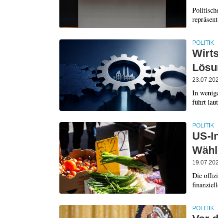
Politisc
repräsent
POLITIK
Wirt
Lösu
23.07.20
In wenig
führt lau
POLITIK
US-I
Wähle
19.07.20
Die offiz
finanziel
POLITIK