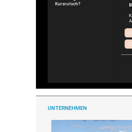
Kursrutsch?
B
K
A
UNTERNEHMEN