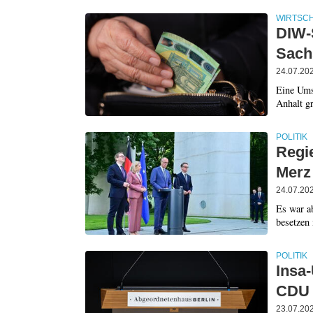
WIRTSC
DIW-S
Sach
24.07.20
Eine Ums
Anhalt gr
POLITIK
Regi
Merz 
24.07.20
Es war a
besetzen
POLITIK
Insa-
CDU u
23.07.20