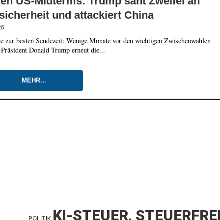
den US-Midterms: Trump säht Zweifel an
icherheit und attackiert China
26
e zur besten Sendezeit: Wenige Monate vor den wichtigen Zwischenwahlen
-Präsident Donald Trump erneut die...
MEHR...
KI-STEUER, STEUERFRE
POLITIK