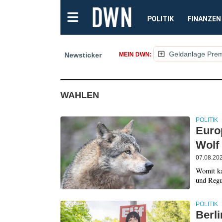
POLITIK
FINANZEN
Geldanlage Pre
Newsticker
MEIN DWN:
(NACHRICHTEN, ARTIKEL,
WAHLEN
POLITIK
Euro
Wolf 
07.08.20
Womit ka
und Regu
POLITIK
Berli