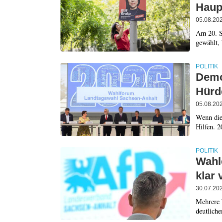
Haupt
05.08.20
Am 20. S
gewählt, 
POLITIK
Demok
Hürd
05.08.20
Wenn die
Hilfen. 
POLITIK
Wahl
klar 
30.07.20
Mehrere 
deutliche