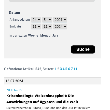
Datum
Anfangsdatum
Enddatum
in der letzten:
Woche
|
Monat
|
Jahr
Gefundene Artikel:
542
, Seiten:
1
2
3
4
5
6
7
11
16.07.2024
WIRTSCHAFT
Krisenbedingte Weizenknappheit: Die
Auswirkungen auf Ägypten und die Welt
Die Weizenernte in Europa, Russland und den USA ist in vollem