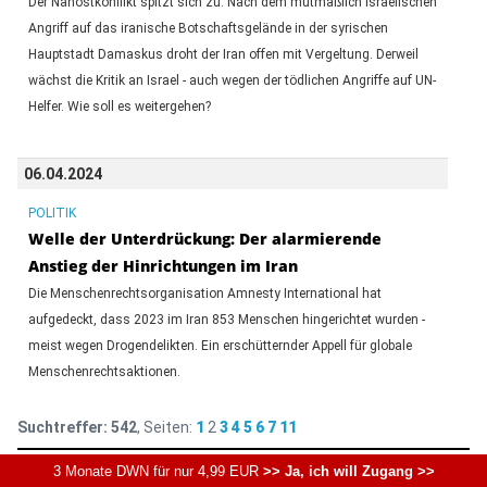
Der Nahostkonflikt spitzt sich zu: Nach dem mutmaßlich israelischen
Angriff auf das iranische Botschaftsgelände in der syrischen
Hauptstadt Damaskus droht der Iran offen mit Vergeltung. Derweil
wächst die Kritik an Israel - auch wegen der tödlichen Angriffe auf UN-
Helfer. Wie soll es weitergehen?
06.04.2024
POLITIK
Welle der Unterdrückung: Der alarmierende
Anstieg der Hinrichtungen im Iran
Die Menschenrechtsorganisation Amnesty International hat
aufgedeckt, dass 2023 im Iran 853 Menschen hingerichtet wurden -
meist wegen Drogendelikten. Ein erschütternder Appell für globale
Menschenrechtsaktionen.
Suchtreffer:
542
, Seiten:
1
2
3
4
5
6
7
11
3 Monate DWN für nur 4,99 EUR
>> Ja, ich will Zugang >>