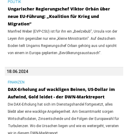
POLITIK
Ungarischer Regierungschef Viktor Orbán über
neue EU-Führung: „Koalition für Krieg und
Migration“
Manfred Weber (EVP-CSU) ist für ihn ein „Beelzebub“, Ursula von der
Leyen ihm gegenüber nur eine „kleine Ministrantin“. Auf deutschem
Boden teilt Ungarns Regierungschef Orban gehörig aus und spricht
von einem in Europa geplanten „Bevölkerungsaustausch“.
18.06.2024
FINANZEN
DAX-Erholung auf wackligen Beinen, US-Dollar im
Aufwind, Gold leidet - der DWN-Marktreport
Die DAX-Erholung hat sich im Dienstagshandel fortgesetzt, alles
bleibt aber eine wacklige Angelegenheit. Am Gesamtmarkt sorgen
Wirtschaftsdaten, Zinsentscheide und die Folgen der Europawahl für
Turbulenzen. Wo die Ursachen liegen und wie es weitergeht, verraten
wir in diesem DWN-Marktreport.